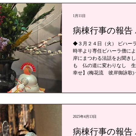
1月11日
病棟行事の報告 /
◆３月２４日（火） ビハーラ
時半より専任ビハーラ僧によ
岸にまつわる法話をお聞きし
も 仏の道に変わりなし 生
幸せ】(梅花流 彼岸御詠歌)
道)を歩んでまいりましょう
第三回ビハーラ講演会 【仏
会】を 行いました。 【仏
についてホン・グエン先生 
授）よりお越しいただき、 
みや迷いを抱える私たちの心
2025年4月13日
て、分かりやすく丁寧にお話
病棟行事の報告 / 
３月１１日（水） ビハーラ