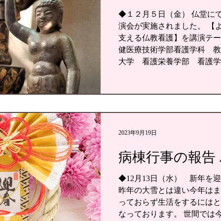
置場所～ビハーラ的坐禅体験
◆１２月５日（金） 仏堂に
いました。 日頃抱えがちな
演会が実施されました。 【
坐禅を通して軽減（セルフケ
支える仏教看護】を講演テー
と、スタッフや参加された皆
健医療技術学部看護学科 教
体験していただきました。 ◆
大学 看護栄養学部 看護学
月15日は御釈迦様の涅槃会
子氏 よりご講演いただきま
します。 ビハーラ病棟でも
様よりご参加いただき、講師
様と共にお参りいたしました
験談と、よりよく生きること
る機縁となりました。 ◆４
の桜も間もなく花を開く時節
4月8日は御釈迦様のご誕生
2023年9月19日
地の寺院をはじめ、病棟にお
病棟行事の報告 / 
す。 三千年（みちとせ）昔
に 生（あ）れましし 玉の
◆12月13日（水） 新年を
いの御親（みおや）と なりた
昨年の大雪とは違い今年はま
和讃 】 皆が同じ命、私も
っておらず生活をするにはと
御釈迦様はお示しくださって
なっております。 世間では