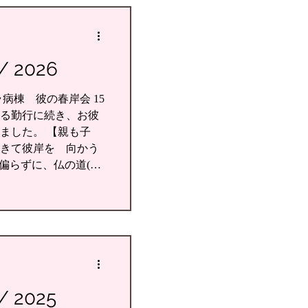
 2026
病棟 彼の春岸会 15
る勤行に続き、お彼
ました。 【親も子
きて彼岸を 向かう
 偏らずに、仏の道(中
。 ◆３月１６日（月）
教看護に触れる研修
教看護】の考え方や実践
（ミネソタ大学准教
御釈迦様の教えや、悩
の置き場所につい
いただきました。 ◆
2025
僧による 【本当の心の