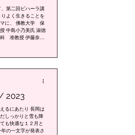
】 講座を仏堂にて行
て、第二回ビハーラ講
ストレスや心の疲れを
よりよく生きることを
ア）できるように
マに、 佛教大学 保
様より実際に坐禅を
授 中島小乃美氏 淑徳
２月１６日（月） 2
科 准教授 伊藤奈津
を多くの寺院でお勤め
した。 当日は多くの皆
涅槃図をお祀りし、皆
先生による貴重な体
。 三仏忌の1つ
について学びを深め
月８日（火） 長岡市内
となりました。 毎年
を祝う花祭りとし、各
いても行っておりま
2023
ルンビニの 花の御園
おの子は 人の世の 救
迎えるにあたり 長岡は
もう 【 釈尊花祭御
だしっかりと雪も降
あなたも大切な存在と、
ても快適な１２月と
おります。 ◆
今年の一文字が発表さ