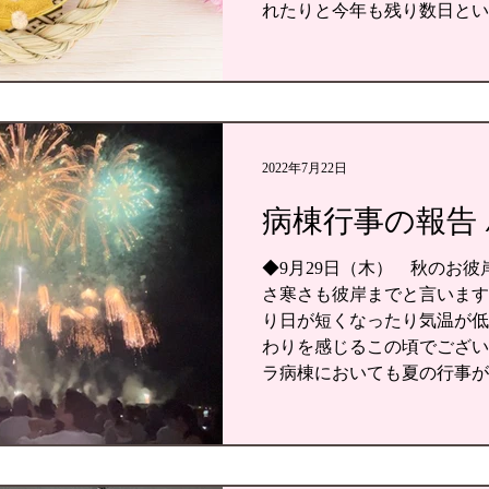
れたりと今年も残り数日とい
まってまいりました。残りの
色々...
2022年7月22日
病棟行事の報告 / 
◆9月29日（木） 秋のお彼
さ寒さも彼岸までと言います
り日が短くなったり気温が低
わりを感じるこの頃でござい
ラ病棟においても夏の行事が
た。 ８月２日長岡花火大会...