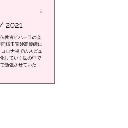
2021
4日仏教者ビハーラの会
年同様玉置妙高優師に
 コロナ禍でのスピュ
化していく世の中で
で勉強させていただ