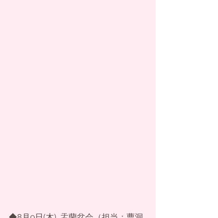
◆8月9日(木)…盂蘭盆会（担当：曹洞